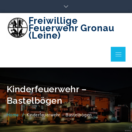
Skip
to
content
Freiwillige
Feuerwehr Gronau
(Leine)
Menu
Kinderfeuerwehr –
Bastelbögen
Home
Kinderfeuerwehr – Bastelbögen