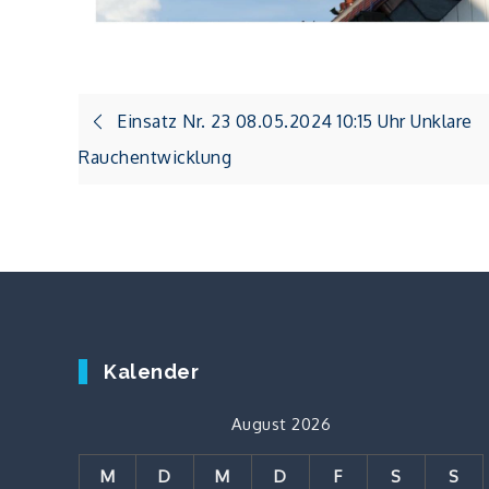
Beitragsnavigation
Einsatz Nr. 23 08.05.2024 10:15 Uhr Unklare
Rauchentwicklung
Kalender
August 2026
M
D
M
D
F
S
S