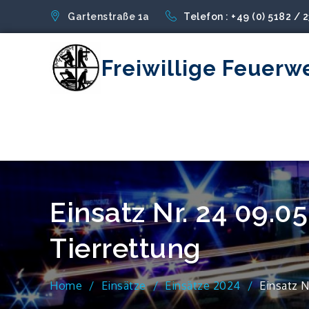
Skip
Gartenstraße 1a
Telefon : +49 (0) 5182 / 
to
content
Freiwillige Feuerw
Einsatz Nr. 24 09.0
Tierrettung
Home
Einsätze
Einsätze 2024
Einsatz N