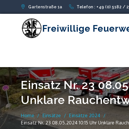
Skip
Gartenstraße 1a
Telefon : +49 (0) 5182 / 
to
content
Freiwillige Feuerw
Einsatz Nr. 23 08.0
Unklare Rauchentw
Home
Einsätze
Einsätze 2024
Einsatz Nr. 23 08.05.2024 10:15 Uhr Unklare Rauc