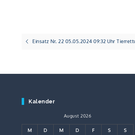
Beitragsnavigation
Einsatz Nr. 22 05.05.2024 09:32 Uhr Tierret
Kalender
August 2026
M
D
M
D
F
S
S