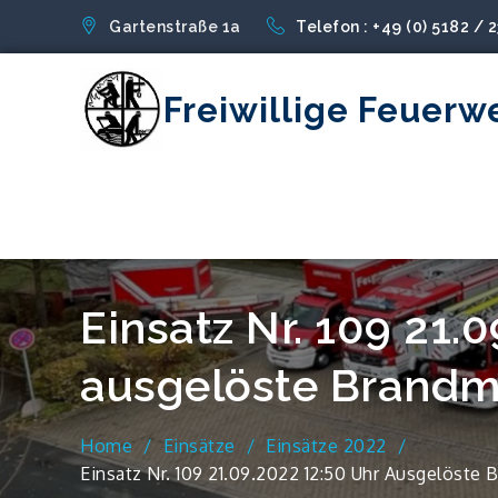
Skip
Gartenstraße 1a
Telefon : +49 (0) 5182 / 
to
content
Freiwillige Feuerw
Einsatz Nr. 109 21.
ausgelöste Brandm
Home
Einsätze
Einsätze 2022
Einsatz Nr. 109 21.09.2022 12:50 Uhr Ausgelöste