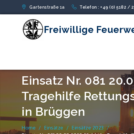
Skip
Gartenstraße 1a
Telefon : +49 (0) 5182 / 
to
content
Freiwillige Feuerw
Einsatz Nr. 081 20.
Tragehilfe Rettung
in Brüggen
Home
Einsätze
Einsätze 2023