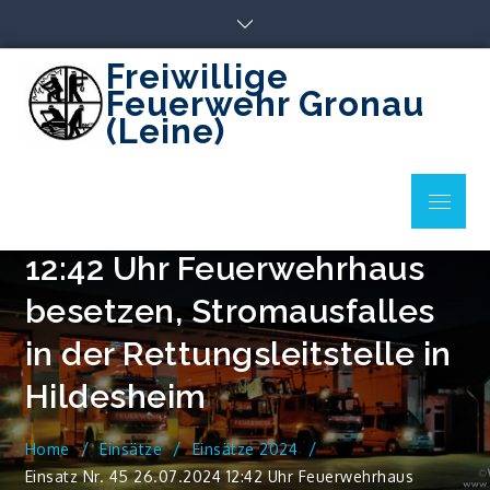
Skip
to
content
Freiwillige
Feuerwehr Gronau
(Leine)
Menu
Einsatz Nr. 45 26.07.2024
12:42 Uhr Feuerwehrhaus
besetzen, Stromausfalles
in der Rettungsleitstelle in
Hildesheim
Home
Einsätze
Einsätze 2024
Einsatz Nr. 45 26.07.2024 12:42 Uhr Feuerwehrhaus