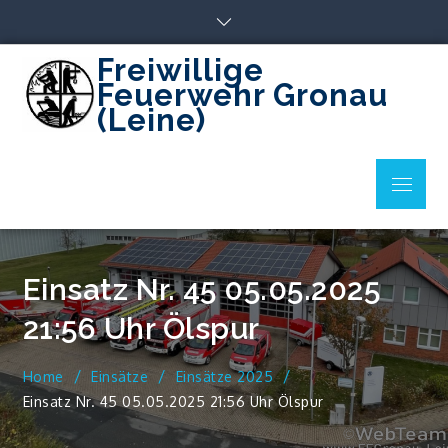
Skip
to
content
Freiwillige
Feuerwehr Gronau
(Leine)
Menu
Einsatz Nr. 45 05.05.2025
21:56 Uhr Ölspur
Home
Einsätze
Einsätze 2025
Einsatz Nr. 45 05.05.2025 21:56 Uhr Ölspur