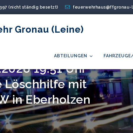
2397 (nicht ständig besetzt)
feuerwehrhaus@ffgronau-l
ehr Gronau (Leine)
ABTEILUNGEN
FAHRZEUGE
3.2026 19:51 Uhr
 Löschhilfe mit
W in Eberholzen