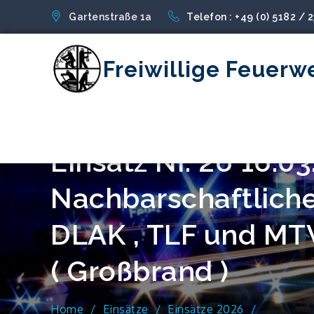
Skip
Gartenstraße 1a
Telefon : +49 (0) 5182 / 
to
content
Freiwillige Feuerw
Einsatz Nr. 26 16.0
Nachbarschaftliche
DLAK , TLF und MT
( Großbrand )
Home
Einsätze
Einsätze 2026