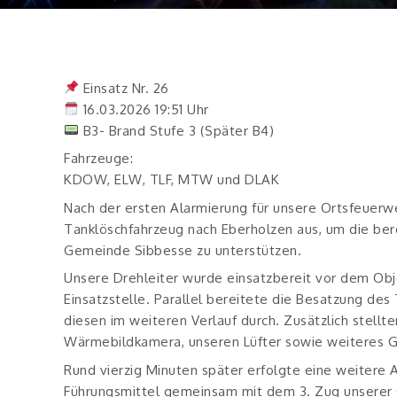
Einsatz Nr. 26 16.03.2026 19:51 Uhr Nachbarscha
In Eberholzen ( Großbrand )
Einsatz Nr. 26
16.03.2026 19:51 Uhr
B3- Brand Stufe 3 (Später B4)
Fahrzeuge:
KDOW, ELW, TLF, MTW und DLAK
Nach der ersten Alarmierung für unsere Ortsfeuerw
Tanklöschfahrzeug nach Eberholzen aus, um die b
Gemeinde Sibbesse zu unterstützen.
Unsere Drehleiter wurde einsatzbereit vor dem Obj
Einsatzstelle. Parallel bereitete die Besatzung de
diesen im weiteren Verlauf durch. Zusätzlich stellte
Wärmebildkamera, unseren Lüfter sowie weiteres G
Rund vierzig Minuten später erfolgte eine weitere A
Führungsmittel gemeinsam mit dem 3. Zug unserer G