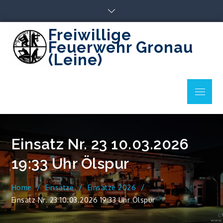
Skip
to
content
Freiwillige
Feuerwehr Gronau
(Leine)
Menu
Einsatz Nr. 23 10.03.2026
19:33 Uhr Ölspur
Home
Einsätze
Einsätze 2026
Einsatz Nr. 23 10.03.2026 19:33 Uhr Ölspur