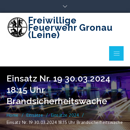
Skip
to
content
Freiwillige
Feuerwehr Gronau
(Leine)
Menu
Einsatz Nr. 19 30.03.2024
18:15 Uhr
Brandsicherheitswache
Home
Einsätze
Einsätze 2024
Einsatz Nr. 19 30.03.2024 18:15 Uhr Brandsicherheitswache