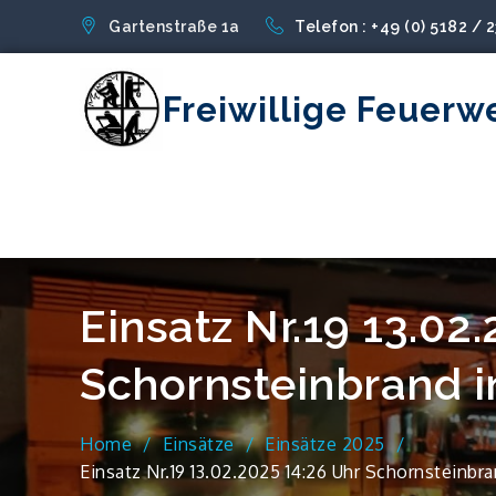
Skip
Gartenstraße 1a
Telefon : +49 (0) 5182 / 
to
content
Freiwillige Feuerw
Einsatz Nr.19 13.02
Schornsteinbrand 
Home
Einsätze
Einsätze 2025
Einsatz Nr.19 13.02.2025 14:26 Uhr Schornsteinb