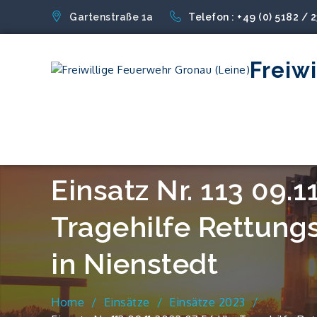
Skip
Gartenstraße 1a
Telefon : +49 (0) 5182 / 
to
content
Freiw
Einsatz Nr. 113 09.
Tragehilfe Rettung
in Nienstedt
Home
Einsätze
Einsätze 2023