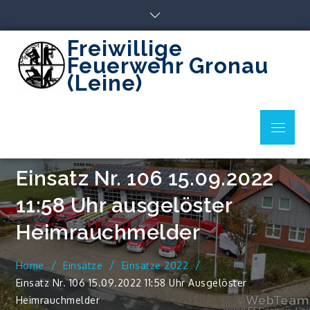
Skip
to
content
Freiwillige
Feuerwehr Gronau
(Leine)
Menu
Einsatz Nr. 106 15.09.2022
11:58 Uhr ausgelöster
Heimrauchmelder
Home
Einsätze
Einsätze 2022
Einsatz Nr. 106 15.09.2022 11:58 Uhr Ausgelöster
Heimrauchmelder