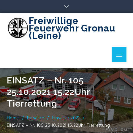
Skip
to
content
Freiwillige
Feuerwehr Gronau
(Leine)
Menu
EINSATZ – Nr. 105
25.10.2021 15.22Uhr
Tierrettung
Home
Einsätze
Einsätze 2021
EINSATZ – Nr. 105 25.10.2021 15.22Uhr Tierrettung