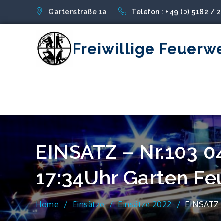
Skip
Gartenstraße 1a
Telefon : +49 (0) 5182 / 
to
content
Freiwillige Feuerw
EINSATZ – Nr.103 0
17:34Uhr Garten Fe
Home
Einsätze
Einsätze 2022
EINSATZ –