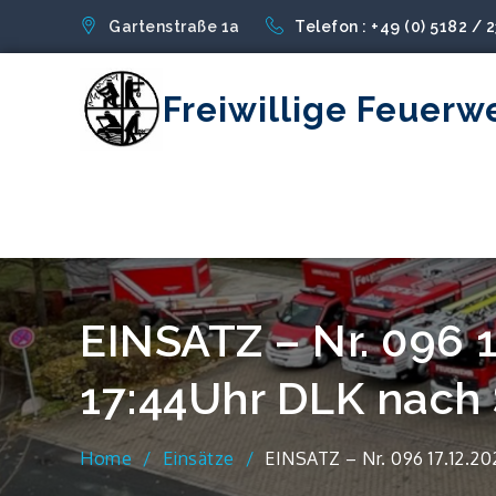
Skip
Gartenstraße 1a
Telefon : +49 (0) 5182 / 
to
content
Freiwillige Feuerw
EINSATZ – Nr. 096 
17:44Uhr DLK nach
Home
Einsätze
EINSATZ – Nr. 096 17.12.2