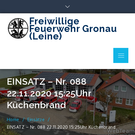
Skip
to
content
Freiwillige
Feuerwehr Gronau
(Leine)
Menu
EINSATZ – Nr. 088
22.11.2020 15:25Uhr
Küchenbrand
Home
Einsätze
EINSATZ – Nr. 088 22.11.2020 15:25Uhr Küchenbrand