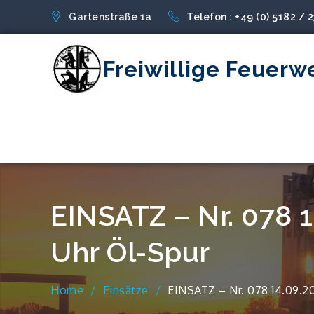
Skip
Gartenstraße 1a
Telefon : +49 (0) 5182 / 
to
content
Freiwillige Feuerw
EINSATZ – Nr. 078 
Uhr Öl-Spur
Home
Einsätze
EINSATZ – Nr. 078 14.09.2