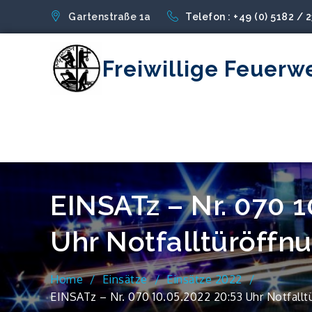
Skip
Gartenstraße 1a
Telefon : +49 (0) 5182 / 
to
content
Freiwillige Feuerw
EINSATz – Nr. 070 1
Uhr Notfalltüröffn
Home
Einsätze
Einsätze 2022
EINSATz – Nr. 070 10.05.2022 20:53 Uhr Notfallt