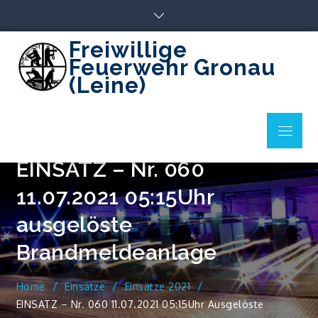
Skip
to
content
Freiwillige
Feuerwehr Gronau
(Leine)
Menu
EINSATZ – Nr. 060
11.07.2021 05:15Uhr
ausgelöste
Brandmeldeanlage
Home
Einsätze
Einsätze 2021
EINSATZ – Nr. 060 11.07.2021 05:15Uhr Ausgelöste