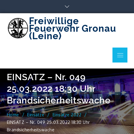
Skip
to
content
Freiwillige
Feuerwehr Gronau
(Leine)
Menu
EINSATZ – Nr. 049
25.03.2022 18:30 Uhr
Brandsicherheitswache
Home
Einsätze
Einsätze 2022
EINSATZ – Nr. 049 25.03.2022 18:30 Uhr
Brandsicherheitswache