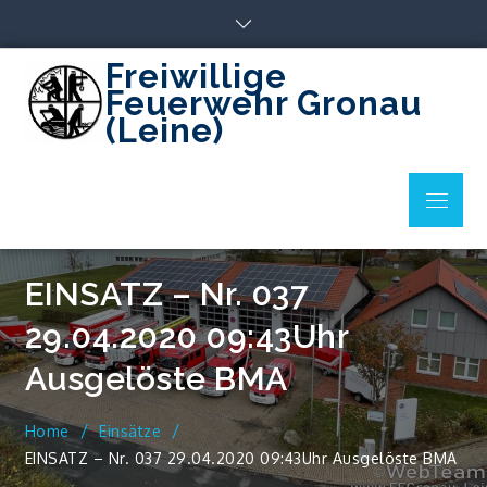
Skip
to
content
Freiwillige
Feuerwehr Gronau
(Leine)
Menu
EINSATZ – Nr. 037
29.04.2020 09:43Uhr
Ausgelöste BMA
Home
Einsätze
EINSATZ – Nr. 037 29.04.2020 09:43Uhr Ausgelöste BMA