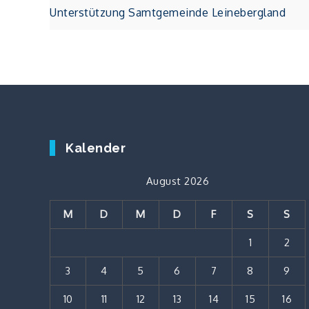
Unterstützung Samtgemeinde Leinebergland
Kalender
August 2026
M
D
M
D
F
S
S
1
2
3
4
5
6
7
8
9
10
11
12
13
14
15
16