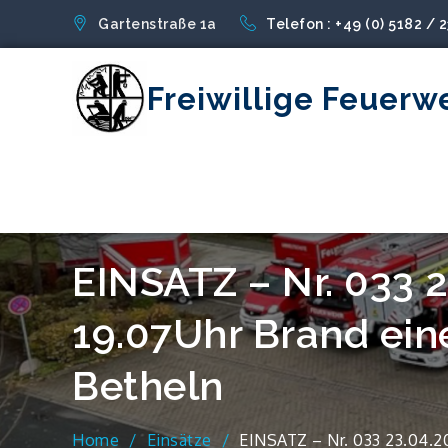
Skip
Gartenstraße 1a
Telefon : +49 (0) 5182 / 
to
content
Freiwillige Feuerw
EINSATZ – Nr. 033 
19.07Uhr Brand eine
Betheln
Home
Einsätze
EINSATZ – Nr. 033 23.04.20