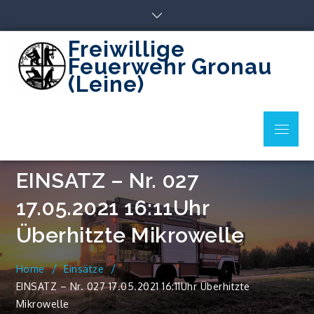
Skip
to
content
Freiwillige
Feuerwehr Gronau
(Leine)
Menu
EINSATZ – Nr. 027
17.05.2021 16:11Uhr
Überhitzte Mikrowelle
Home
Einsätze
EINSATZ – Nr. 027 17.05.2021 16:11Uhr Überhitzte
Mikrowelle