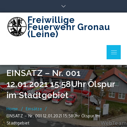
Skip
to
content
Freiwillige
Feuerwehr Gronau
(Leine)
Menu
EINSATZ – Nr. 001
12.01.2021 15:58Uhr Ölspur
im Stadtgebiet
Home
Einsätze
EINSATZ – Nr. 001 12.01.2021 15:58Uhr Ölspur Im
Stadtgebiet