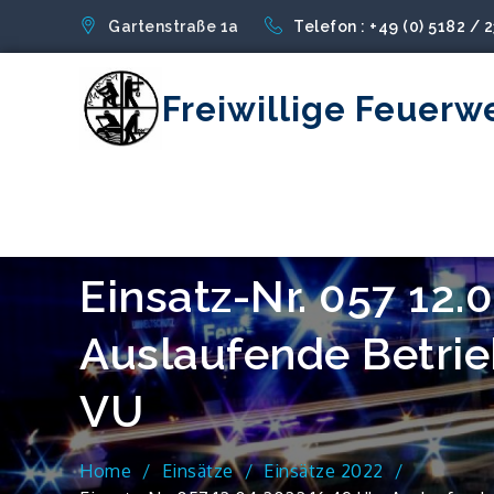
Skip
Gartenstraße 1a
Telefon : +49 (0) 5182 / 
to
content
Freiwillige Feuerw
Einsatz-Nr. 057 12.
Auslaufende Betrie
VU
Home
Einsätze
Einsätze 2022