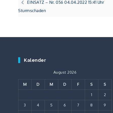
Beitragsnavigation
EINSATZ – Nr. 056 04.04.2022 15:41 Uhr
Sturmschaden
Kalender
August 2026
M
D
M
D
F
S
S
1
2
3
4
5
6
7
8
9